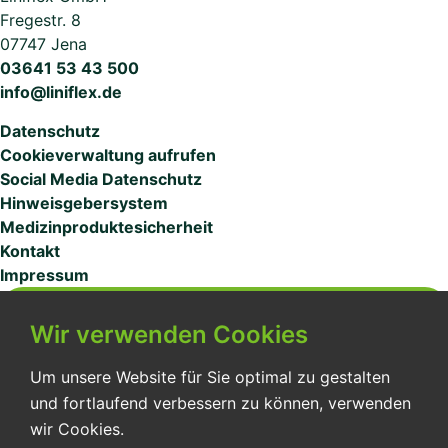
Fregestr. 8
07747 Jena
03641 53 43 500
info@liniflex.de
Datenschutz
Cookieverwaltung aufrufen
Social Media Datenschutz
Hinweisgebersystem
Medizinproduktesicherheit
Kontakt
Impressum
MITARBEITERZUGANG
Wir verwenden Cookies
Um unsere Website für Sie optimal zu gestalten
und fortlaufend verbessern zu können, verwenden
wir Cookies.
Der Personal­dienstleister Liniflex GmbH ist Ihre